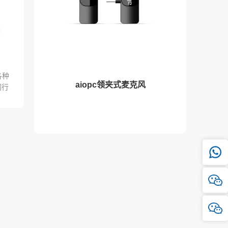
各种
aiopc领夹式麦克风
同行